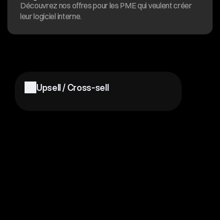
Découvrez nos offres pour les PME qui veulent créer 
leur logiciel interne.
Plus
de
définitions
Voir le glossaire
Upsell / Cross-sell
Onboarding
Acquisition