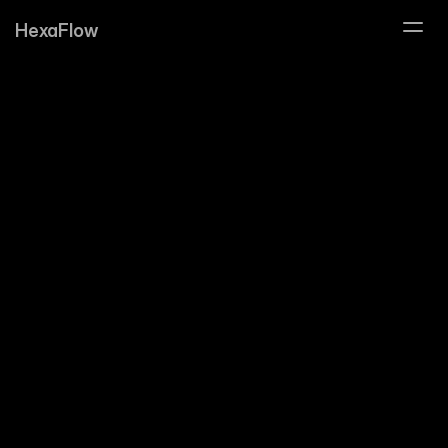
HexaFlow
Interopérabilité
Définition courte
capacité de plusieurs logiciels 
à communiquer et échanger automatiquement des 
données
Explication complète
se 
comprennent et se synchronisent