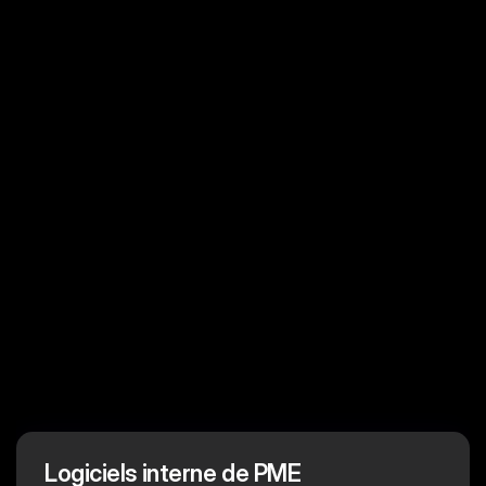
standards d’échange
écosystème logiciel fluide et cohérent
Exemple concret
À retenir
l’art de faire dialoguer les logiciels
Logiciels interne de PME