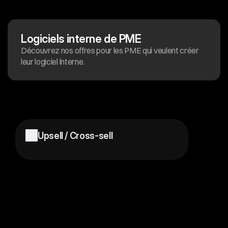
compréhension opérationnelle
Logiciels interne de PME
Découvrez nos offres pour les PME qui veulent créer 
leur logiciel interne.
Plus
de
définitions
Voir le glossaire
Upsell / Cross-sell
Onboarding