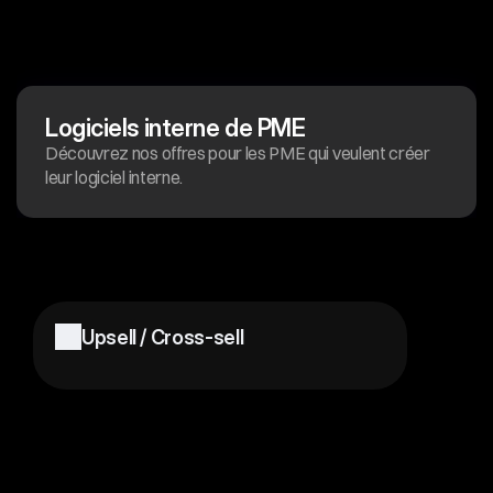
À retenir
mémoire technique du logement
Logiciels interne de PME
Découvrez nos offres pour les PME qui veulent créer 
leur logiciel interne.
Plus
de
définitions
Voir le glossaire
Upsell / Cross-sell
Onboarding