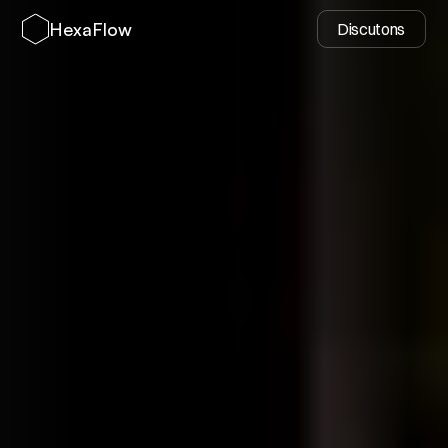
HexaFlow
Discutons