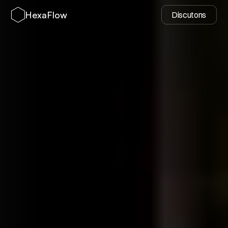
HexaFlow
Discutons