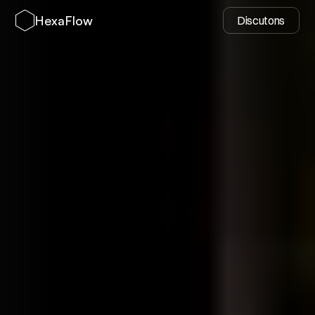
HexaFlow
Discutons