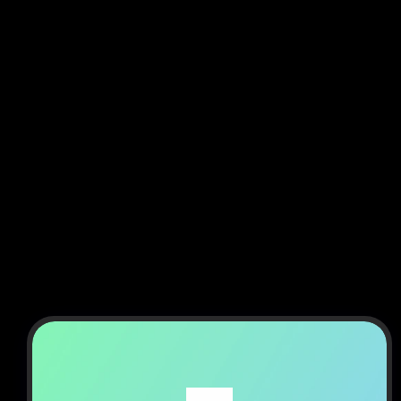
co
le s
simplicité
HexaFlow
Plus
de
conseils