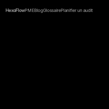
HexaFlow
PME
Blog
Glossaire
Planifier un audit
grandes
tendanc
ppement
logiciel