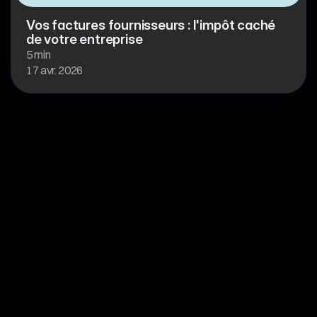
Vos factures fournisseurs : l'impôt caché 
de votre entreprise
5 min
17 avr. 2026
HexaFlow
Suivez nous sur Linkedin
contact@hexaflow.fr