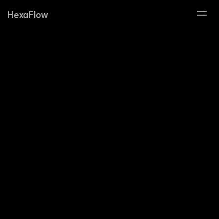
HexaFlow
Comment
se
déroule
un
projet
de
développement
sur
mesure
?