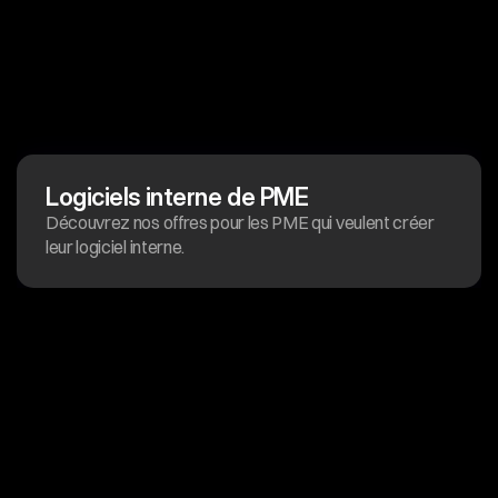
Logiciels interne de PME
Découvrez nos offres pour les PME qui veulent créer 
leur logiciel interne.
Plus
de
conseils
Voir tous les articles